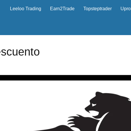
Leeloo Trading
Earn2Trade
Topsteptrader
Uprof
escuento