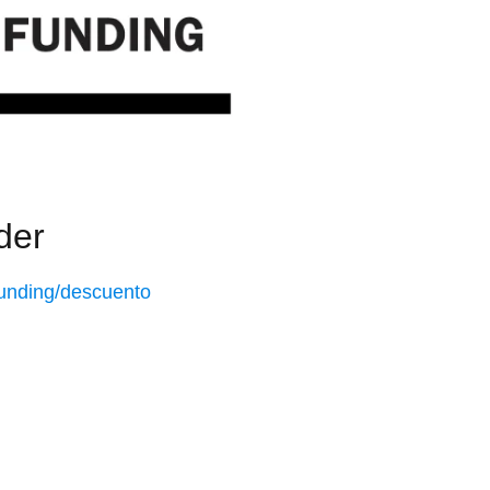
der
rfunding/descuento